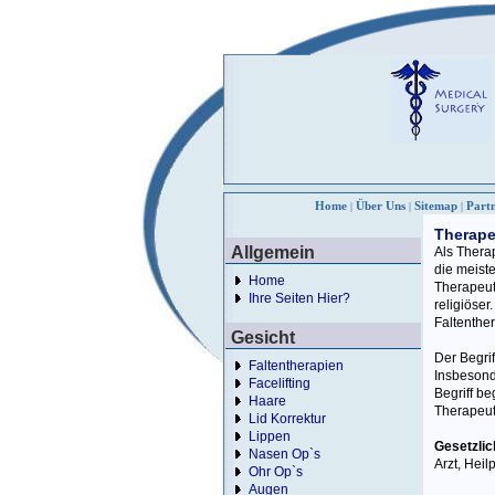
Home
Über Uns
Sitemap
Part
|
|
|
Therap
Allgemein
Als Thera
die meist
Home
Therapeut
Ihre Seiten Hier?
religiöse
Faltenthe
Gesicht
Der Begrif
Faltentherapien
Insbesond
Facelifting
Begriff b
Haare
Therapeut
Lid Korrektur
Lippen
Gesetzli
Nasen Op`s
Arzt, Heil
Ohr Op`s
Augen