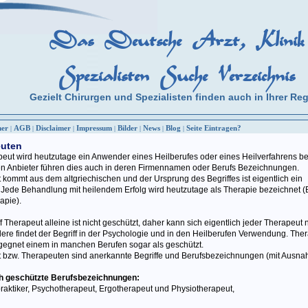
Das Deutsche Arzt, Klinik
Spezialisten Suche Verzeichnis
Gezielt Chirurgen und Spezialisten finden auch in Ihrer Re
ner
AGB
Disclaimer
Impressum
Bilder
News
Blog
Seite Eintragen?
|
|
|
|
|
|
|
euten
peut wird heutzutage ein Anwender eines Heilberufes oder eines Heilverfahrens be
en Anbieter führen dies auch in deren Firmennamen oder Berufs Bezeichnungen.
 kommt aus dem altgriechischen und der Ursprung des Begriffes ist eigentlich ein
r. Jede Behandlung mit heilendem Erfolg wird heutzutage als Therapie bezeichnet (
rapie).
f Therapeut alleine ist nicht geschützt, daher kann sich eigentlich jeder Therapeut
ere findet der Begriff in der Psychologie und in den Heilberufen Verwendung. Ther
egegnet einem in manchen Berufen sogar als geschützt.
 bzw. Therapeuten sind anerkannte Begriffe und Berufsbezeichnungen (mit Ausn
ch geschützte Berufsbezeichnungen:
praktiker, Psychotherapeut, Ergotherapeut und Physiotherapeut,