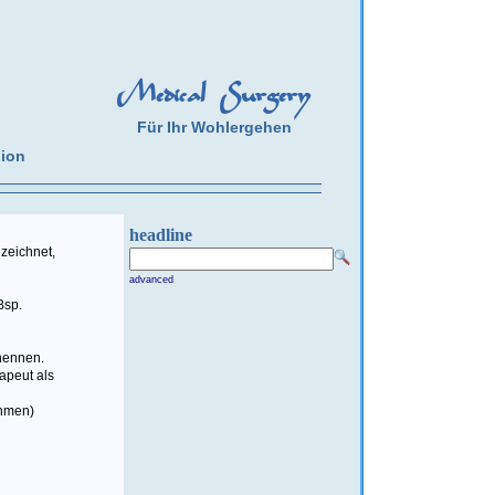
Medical Surgery
Für Ihr Wohlergehen
gion
headline
zeichnet,
advanced
Bsp.
 nennen.
apeut als
ahmen)