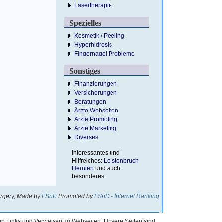
Lasertherapie
Spezielles
Kosmetik / Peeling
Hyperhidrosis
Fingernagel Probleme
Sonstiges
Finanzierungen
Versicherungen
Beratungen
Ärzte Webseiten
Ärzte Promoting
Ärzte Marketing
Diverses
Interessantes und
Hilfreiches:
Leistenbruch
Hernien
und auch
besonderes.
rgery, Made by
FSnD
Promoted by
FSnD - Internet Ranking
von Links und Verweisen zu Webseiten. Unsere Seiten sind