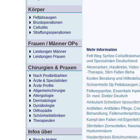
Körper
Fettabsaugen
Brustoperationen
Cellulitis
Straffungsoperationen
Frauen / Männer OPs
Mehr Information
Leistungen Männer
Fett Weg Spritze Cellulitisbeh
Leistungen Frauen
und Spezialisten Deutschland
Chirurgien & Praxen
Aknenarben, Hautkrebs, Video d
-Therapie, Stirn Falten Beha
Nach Postleitzahlen
Kosten Beratung und Hilfestellu
Ärzte & Spezialisten
Schoenheits Op Fettabsaugen Z
Ärzte Profile
Allgemeinchirurgie
Fettwegspritze, Essentiale Injek
Allergologie
Dr. med. Doktor Deutsch
Dermatologie
Ambulant Schwitzen liposucti
Gynäkologie
Antifalten, Antifalten Pflege, 
Orthopädie
Behandlung, Faltenunterspritzu
Schönheitskliniken
Kampf den Falten mit Eigenfett 
Therapeuten
Stirnfalten Zornesfalten, Nasol
Hyaluronsäure
Infos über
Hautarztpraxis Botulinumtoxin, 
Beauty Hotels