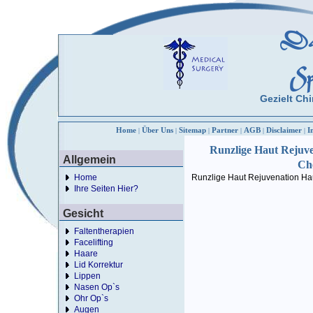
Das
Sp
Gezielt Chi
Home
Über Uns
Sitemap
Partner
AGB
Disclaimer
I
|
|
|
|
|
|
Runzlige Haut Rejuven
Allgemein
Ch
Home
Runzlige Haut Rejuvenation Ha
Ihre Seiten Hier?
Gesicht
Faltentherapien
Facelifting
Haare
Lid Korrektur
Lippen
Nasen Op`s
Ohr Op`s
Augen